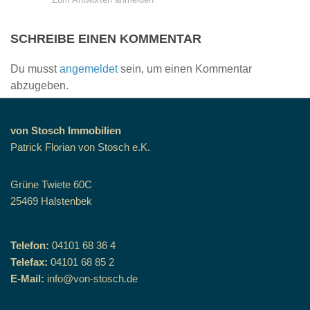
SCHREIBE EINEN KOMMENTAR
Du musst
angemeldet
sein, um einen Kommentar
abzugeben.
von Stosch Immobilien
Patrick Florian von Stosch e.K.
Grüne Twiete 60C
25469 Halstenbek
Telefon:
04101 68 36 4
Telefax:
04101 68 85 2
E-Mail:
info@von-stosch.de