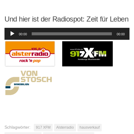
Und hier ist der Radiospot: Zeit für Leben
Audio-
00:00
00:00
Player
Schlagwörter:
917 XFM
Alsterradio
hausverkauf