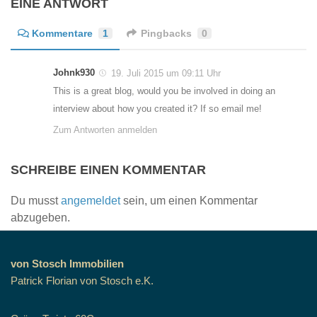
EINE ANTWORT
Kommentare
1
Pingbacks
0
Johnk930
19. Juli 2015 um 09:11 Uhr
This is a great blog, would you be involved in doing an
interview about how you created it? If so email me!
Zum Antworten anmelden
SCHREIBE EINEN KOMMENTAR
Du musst
angemeldet
sein, um einen Kommentar
abzugeben.
von Stosch Immobilien
Patrick Florian von Stosch e.K.