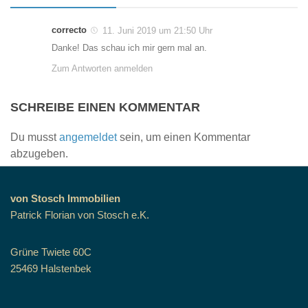
correcto
11. Juni 2019 um 21:50 Uhr
Danke! Das schau ich mir gern mal an.
Zum Antworten anmelden
SCHREIBE EINEN KOMMENTAR
Du musst
angemeldet
sein, um einen Kommentar
abzugeben.
von Stosch Immobilien
Patrick Florian von Stosch e.K.
Grüne Twiete 60C
25469 Halstenbek