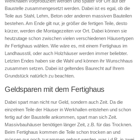
Werkhallen vorproduziert werden und später vor Ort auf der
Baustelle zusammengesetzt werden. Dabei ist es egal, ob die
Teile aus Stahl, Lehm, Beton oder anderen massiven Bauteilen
bestehen. Am Ende gilt nur, je größer die fertigen Teile, desto
kürzer, werden die Montagezeiten vor Ort. Dabei können sie
heutzutage schon zwischen vielen verschiedenen Häusertypen
ihr Fertighaus wählen. Wie wäre es, mit einem Fertighaus im
Landhausstil, oder auch Holzhäuser werden immer beliebter.
Letzten Endes haben sie die Wahl und können ihr Wunschhaus
zusammen setzen. Dabei ist geltendes Baurecht auf Ihrem
Grundstück natürlich zu beachten.
Geldsparen mit dem Fertighaus
Dabei spart man nicht nur Geld, sondern auch Zeit. Da die
einzelnen Teile der Häuser in Werkhallen entstehen und schon
fertig auf der Baustelle ankommen, spart man sich Zeit.
Massivbauhäuser benötigen länger Zeit, z.B. für das Trocknen.
Beim Fertighaus kommen die Teile schon trocken an und
müssen nur noch zusammen gebaut werden, was i.d.R. in zwei