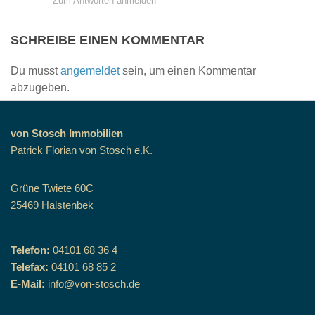
Zum Antworten anmelden
SCHREIBE EINEN KOMMENTAR
Du musst
angemeldet
sein, um einen Kommentar
abzugeben.
von Stosch Immobilien
Patrick Florian von Stosch e.K.
Grüne Twiete 60C
25469 Halstenbek
Telefon:
04101 68 36 4
Telefax:
04101 68 85 2
E-Mail:
info@von-stosch.de