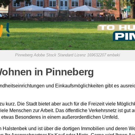
Pinneberg Adobe Stock Standard Lizenz 169632207 embeki
Wohnen in Pinneberg
ndheitseinrichtungen und Einkaufsmöglichkeiten gibt es ausre
 kurz. Die Stadt bietet aber auch für die Freizeit viele Möglic
le Menschen zur Arbeit. Das öffentliche Verkehrsnetz ist gut au
st etwas Besonderes in einem außerordentlichen Umfeld.
n Halstenbek und ist über die dortigen Immobilien und deren Wer