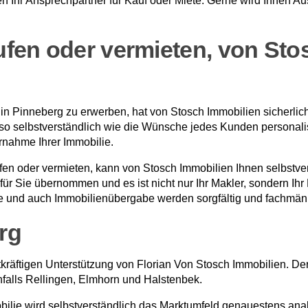
en Ihr Ansprechpartner für Kauf oder Miete. Gerne wird Ihnen Au
fen oder vermieten, von Stos
 in Pinneberg zu erwerben, hat von Stosch Immobilien sicherlich 
so selbstverständlich wie die Wünsche jedes Kunden personalis
nahme Ihrer Immobilie.
n oder vermieten, kann von Stosch Immobilien Ihnen selbstvers
ür Sie übernommen und es ist nicht nur Ihr Makler, sondern Ihr
e und auch Immobilienübergabe werden sorgfältig und fachmän
rg
tkräftigen Unterstützung von Florian Von Stosch Immobilien. Der 
nfalls Rellingen, Elmhorn und Halstenbek.
ilie wird selbstverständlich das Marktumfeld genauestens analy