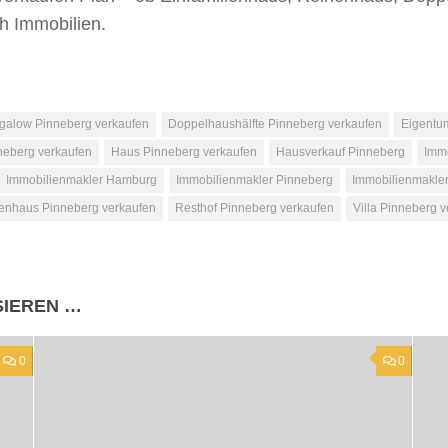
h Immobilien.
galow Pinneberg verkaufen
Doppelhaushälfte Pinneberg verkaufen
Eigentu
eberg verkaufen
Haus Pinneberg verkaufen
Hausverkauf Pinneberg
Imm
Immobilienmakler Hamburg
Immobilienmakler Pinneberg
Immobilienmakler
enhaus Pinneberg verkaufen
Resthof Pinneberg verkaufen
Villa Pinneberg 
SIEREN …
0
0