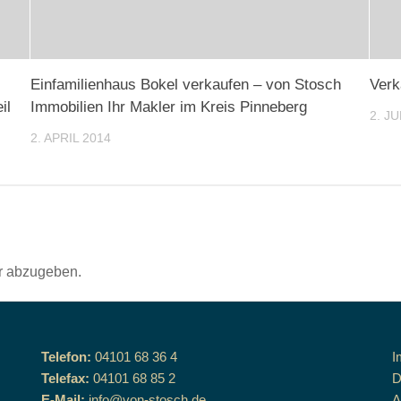
Einfamilienhaus Bokel verkaufen – von Stosch
Verk
il
Immobilien Ihr Makler im Kreis Pinneberg
2. JU
2. APRIL 2014
r abzugeben.
Telefon:
04101 68 36 4
I
Telefax:
04101 68 85 2
D
E-Mail:
info@von-stosch.de