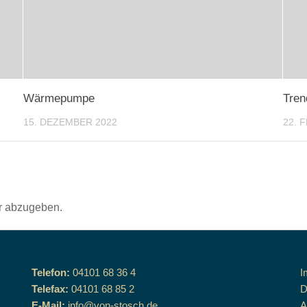
Wärmepumpe
Tren
15. DEZEMBER 2022
22. 
r abzugeben.
Telefon:
04101 68 36 4
I
Telefax:
04101 68 85 2
D
E-Mail:
info@von-stosch.de