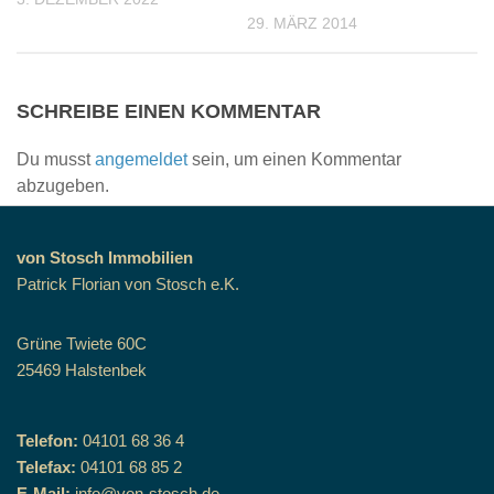
29. MÄRZ 2014
SCHREIBE EINEN KOMMENTAR
Du musst
angemeldet
sein, um einen Kommentar
abzugeben.
von Stosch Immobilien
Patrick Florian von Stosch e.K.
Grüne Twiete 60C
25469 Halstenbek
Telefon:
04101 68 36 4
Telefax:
04101 68 85 2
E-Mail:
info@von-stosch.de