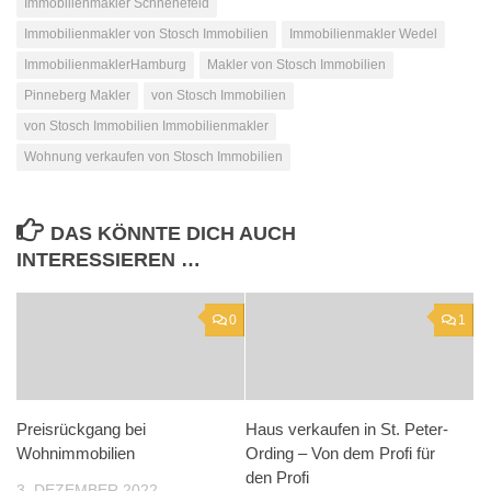
Immobilienmakler Schnenefeld
Immobilienmakler von Stosch Immobilien
Immobilienmakler Wedel
ImmobilienmaklerHamburg
Makler von Stosch Immobilien
Pinneberg Makler
von Stosch Immobilien
von Stosch Immobilien Immobilienmakler
Wohnung verkaufen von Stosch Immobilien
DAS KÖNNTE DICH AUCH
INTERESSIEREN …
0
1
Preisrückgang bei
Haus verkaufen in St. Peter-
Wohnimmobilien
Ording – Von dem Profi für
den Profi
3. DEZEMBER 2022