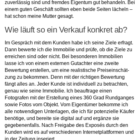
zuverlässig sind und fremdes Eigentum gut behan­deln. Bei
einem guten Geschäft sollten eben beide Seiten lä­cheln –
hat schon meine Mutter gesagt.
Wie läuft so ein Verkauf kon­kret ab?
Im Gespräch mit dem Kunden habe ich seine Ziele erfragt.
Dann bewerte ich die Immobilie und prüfe, ob die Ziele zu
errei­chen sind oder nicht. Bei beson­deren Immobilien
lasse ich von einem externen Gutachter eine zweite
Bewertung erstellen, um eine realistische Preiseinschät­
zung zu bekommen. Denn mit der richtigen Bewertung
fängt alles an. Jeder Kunde ist indivi­duell zu betrachten,
genau wie seine Immobilie. Ich beauftrage einen
Fotografen mit der Erstel­lung eines 360 Grad Rundganges
sowie Fotos vom Objekt. Vom Eigentümer bekomme ich
alle notwendigen Unterlagen, die ich für potenzielle Käufer
benö­tige, und bereite sie digital auf und ergänze sie
gegebenenfalls. Nach Freigabe des Exposés durch den
Kunden wird es auf ver­schiedenen Internetplattformen und
in der Zeitung inseriert.