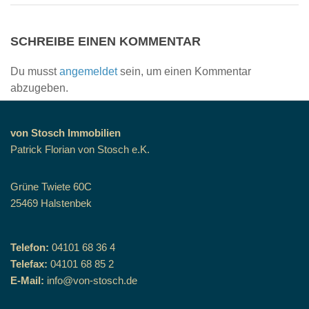
SCHREIBE EINEN KOMMENTAR
Du musst
angemeldet
sein, um einen Kommentar
abzugeben.
von Stosch Immobilien
Patrick Florian von Stosch e.K.
Grüne Twiete 60C
25469 Halstenbek
Telefon:
04101 68 36 4
Telefax:
04101 68 85 2
E-Mail:
info@von-stosch.de