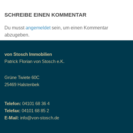
SCHREIBE EINEN KOMMENTAR
Du musst
angemeldet
sein, um einen Kommentar
abzugeben.
von Stosch Immobilien
Patrick Florian von Stosch e.K.
Grüne Twiete 60C
25469 Halstenbek
Telefon:
04101 68 36 4
Telefax:
04101 68 85 2
E-Mail:
info@von-stosch.de