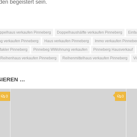
en begeistert sein.
ppelhaus verkaufen Pinneberg
Doppelhaushälfte verkaufen Pinneberg
Einf
g verkaufen Pinneberg
Haus verkaufen Pinneberg
Immo verkaufen Pinnebe
akler Pinneberg
Pinnebeg WWohnung verkaufen
Pinneberg Hausverkauf
Reihenhaus verkaufen Pinneberg
Reihenmittelhaus verkaufen Pinneberg
Vi
SIEREN …
0
0