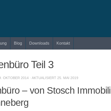
tung
Blog
Downloads
Kontakt
nbüro Teil 3
9. OKTOBER 2014
· AKTUALISIERT
25. MAI 2019
büro – von Stosch Immobili
nneberg