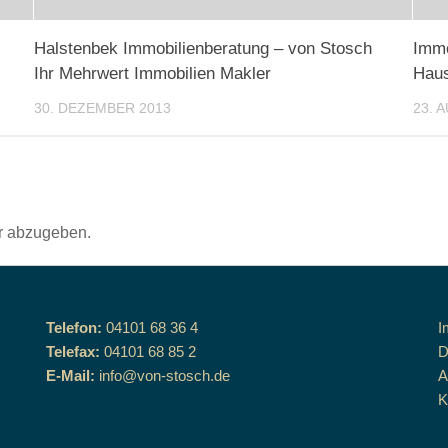
Halstenbek Immobilienberatung – von Stosch
Immo
Ihr Mehrwert Immobilien Makler
Hau
30. DEZEMBER 2013
23. 
r abzugeben.
Telefon:
04101 68 36 4
I
Telefax:
04101 68 85 2
D
E-Mail:
info@von-stosch.de
K