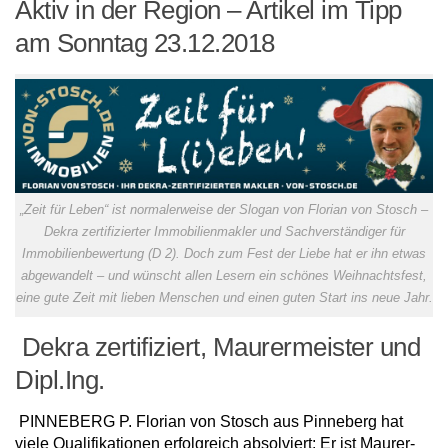
Aktiv in der Region – Artikel im Tipp
am Sonntag 23.12.2018
„Zeit für Leben“ ist normalerweise der Slogan von Florian von Stosch –
Dekra zertifizierter Immobilienmakler und Sachverständiger für
Immobilienbewertung (D 2). Doch zum Fest der Liebe hat er ihn etwas
abgewandelt – und wünscht allen Lesern ein schönes Weihnachtsfest,
eine gute Zeit mit lieben Menschen und einen guten Start ins neue Jahr.
Dekra zertifiziert, Maurermeister und
Dipl.Ing.
PINNEBERG P. Florian von Stosch aus Pinneberg hat
viele Qualifikationen erfolgreich absolviert: Er ist Maurer-