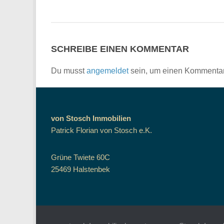
SCHREIBE EINEN KOMMENTAR
Du musst
angemeldet
sein, um einen Kommenta
von Stosch Immobilien
Patrick Florian von Stosch e.K.
Grüne Twiete 60C
25469 Halstenbek