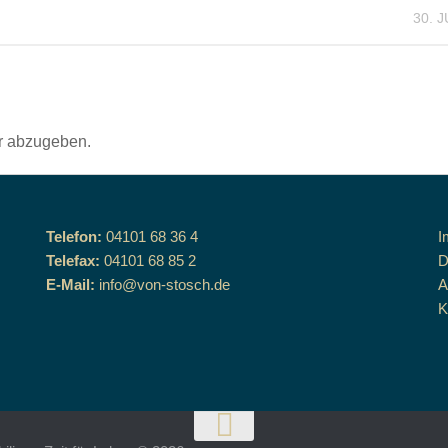
30. J
r abzugeben.
Telefon:
04101 68 36 4
I
Telefax:
04101 68 85 2
D
E-Mail:
info@von-stosch.de
K