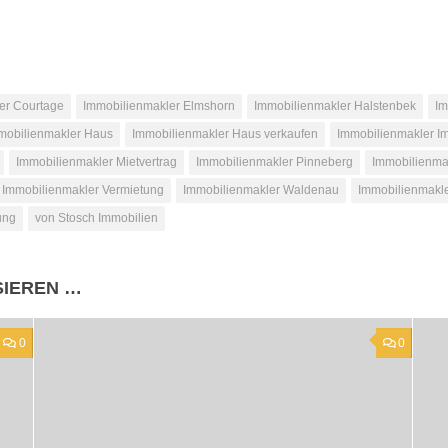
er Courtage
Immobilienmakler Elmshorn
Immobilienmakler Halstenbek
Im
mobilienmakler Haus
Immobilienmakler Haus verkaufen
Immobilienmakler 
Immobilienmakler Mietvertrag
Immobilienmakler Pinneberg
Immobilienma
Immobilienmakler Vermietung
Immobilienmakler Waldenau
Immobilienmakl
ung
von Stosch Immobilien
SIEREN …
0
0