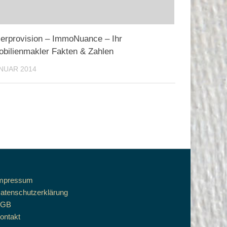
erprovision – ImmoNuance – Ihr
bilienmakler Fakten & Zahlen
ANUAR 2014
mpressum
atenschutzerklärung
AGB
ontakt