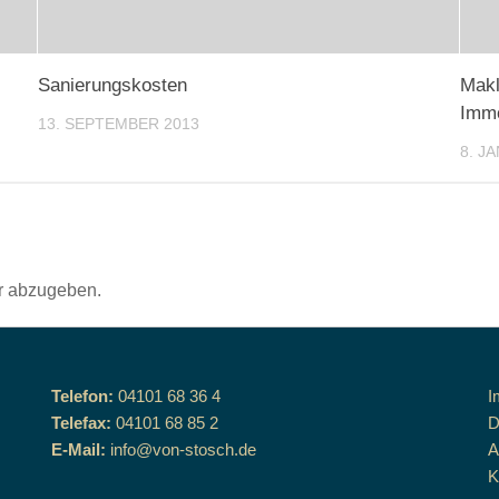
Sanierungskosten
Makl
Immo
13. SEPTEMBER 2013
8. J
r abzugeben.
Telefon:
04101 68 36 4
I
Telefax:
04101 68 85 2
D
E-Mail:
info@von-stosch.de
K