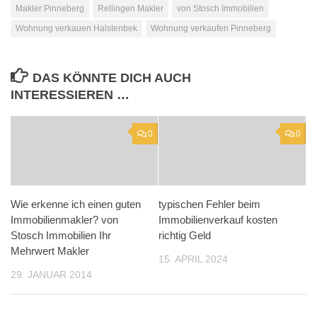
Makler Pinneberg
Rellingen Makler
von Stosch Immobilien
Wohnung verkauen Halstenbek
Wohnung verkaufen Pinneberg
DAS KÖNNTE DICH AUCH
INTERESSIEREN …
0
0
Wie erkenne ich einen guten
typischen Fehler beim
Immobilienmakler? von
Immobilienverkauf kosten
Stosch Immobilien Ihr
richtig Geld
Mehrwert Makler
15. APRIL 2024
29. JANUAR 2014