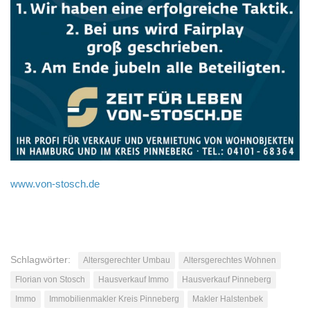
www.von-stosch.de
Schlagwörter:
Altersgerechter Umbau
Altersgerechtes Wohnen
Florian von Stosch
Hausverkauf Immo
Hausverkauf Pinneberg
Immo
Immobilienmakler Kreis Pinneberg
Makler Halstenbek