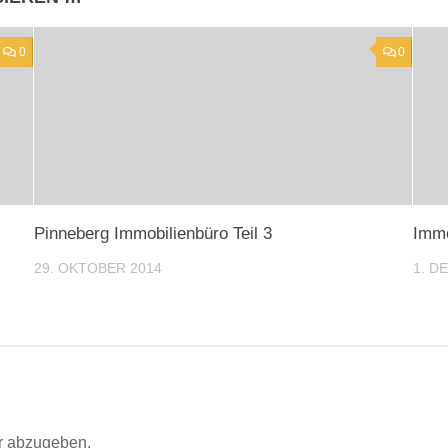
0
0
Pinneberg Immobilienbüro Teil 3
Immo
29. OKTOBER 2014
1. D
r abzugeben.