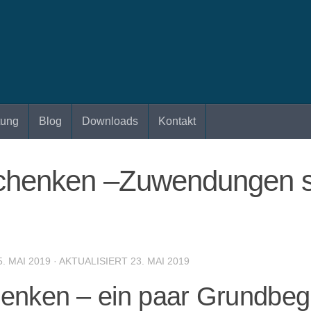
tung
Blog
Downloads
Kontakt
chenken –Zuwendungen s
5. MAI 2019
· AKTUALISIERT
23. MAI 2019
enken – ein paar Grundbegr