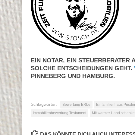
EIN NOTAR, EIN STEUERBERATER 
SOLCHE ENTSCHEIDUNGEN GEHT.
PINNEBERG UND HAMBURG.
Schlagwörter:
Bewertung ERbe
Einfamilienhaus Prisdo
Immobilienbewertung Testament
Mit warmer Hand schenke
DAS KÖNNTE DICH AUCH INTERES