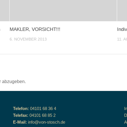
h
MAKLER, VORSICHT!!!
Indi
6. NOVEMBER 2013
11. 
r abzugeben.
Telefon:
04101 68 36 4
I
Telefax:
04101 68 85 2
D
E-Mail:
info@von-stosch.de