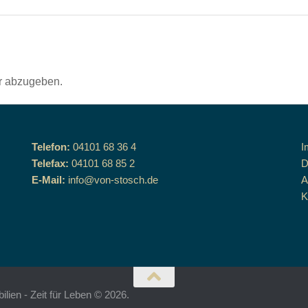
r abzugeben.
Telefon:
04101 68 36 4
I
Telefax:
04101 68 85 2
D
E-Mail:
info@von-stosch.de
K
ien - Zeit für Leben © 2026.