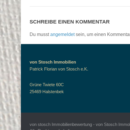
SCHREIBE EINEN KOMMENTAR
Du musst
angemeldet
sein, um einen Kommenta
von Stosch Immobilien
Patrick Florian von Stosch e.K.
Grüne Twiete 60C
25469 Halstenbek
von stosch Immobilienbewertung - von Stosch Immobil