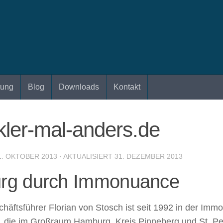
tung
Blog
Downloads
Kontakt
ler-mal-anders.de
1. OKTOBER 2013
· AKTUALISIERT
31. DEZEMBER 2013
rg durch Immonuance
tsführer Florian von Stosch ist seit 1992 in der Immobil
n, die im Großraum Hamburg, Kreis Pinneberg und St. Pet