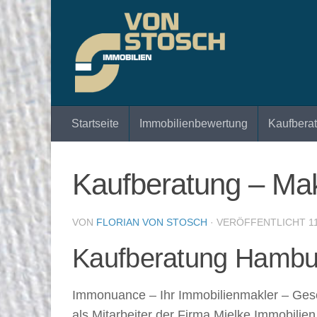
Zum Inhalt springen
Startseite
Immobilienbewertung
Kaufbera
Kaufberatung – Mak
VON
FLORIAN VON STOSCH
· VERÖFFENTLICHT
1
Kaufberatung Hambu
Immonuance – Ihr Immobilienmakler – Geschäf
als Mitarbeiter der Firma Mielke Immobilie