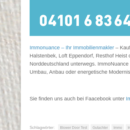
Immonuance – Ihr Immobilienmakler
– Kauf
Halstenbek, Loft Eppendorf, Resthof Heist 
Norddeutschland unterwegs. ImmoNuance is
Umbau, Anbau oder energetische Modernis
Sie finden uns auch bei Faacebook unter
I
Schlagwörter:
Blower Door Test
Gutachter
Immo
I