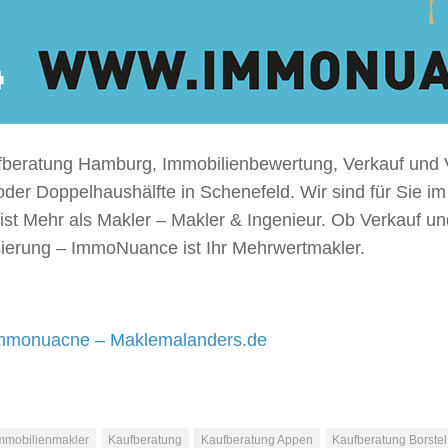
beratung Hamburg, Immobilienbewertung, Verkauf und V
oder Doppelhaushälfte in Schenefeld. Wir sind für Sie 
t Mehr als Makler – Makler & Ingenieur. Ob Verkauf un
ierung – ImmoNuance ist Ihr Mehrwertmakler.
mmonuacne – Maklemalanders.de
mmobilienmakler
Kaufberatung
Kaufberatung Appen
Kaufberatung Borstel