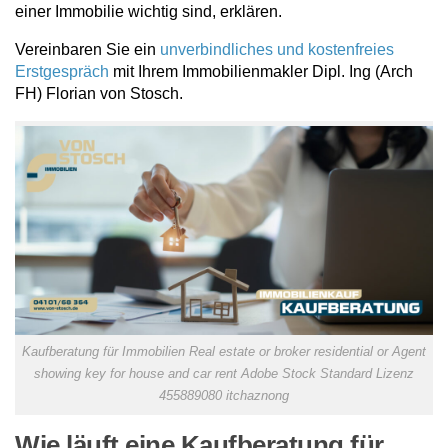
einer Immobilie wichtig sind, erklären.
Vereinbaren Sie ein
unverbindliches und kostenfreies
Erstgespräch
mit Ihrem Immobilienmakler Dipl. Ing (Arch
FH) Florian von Stosch.
Kaufberatung für Immobilien Real estate or broker residential or Agent
showing key for house and car rent Adobe Stock Standard Lizenz
455889080 itchaznong
Wie läuft eine Kaufberatung für