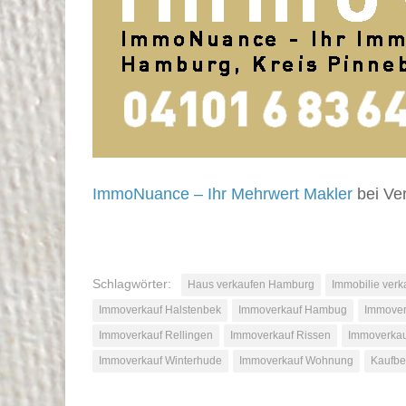
ImmoNuance – Ihr Mehrwert Makler
bei Ve
Schlagwörter:
Haus verkaufen Hamburg
Immobilie verk
Immoverkauf Halstenbek
Immoverkauf Hambug
Immover
Immoverkauf Rellingen
Immoverkauf Rissen
Immoverkau
Immoverkauf Winterhude
Immoverkauf Wohnung
Kaufbe