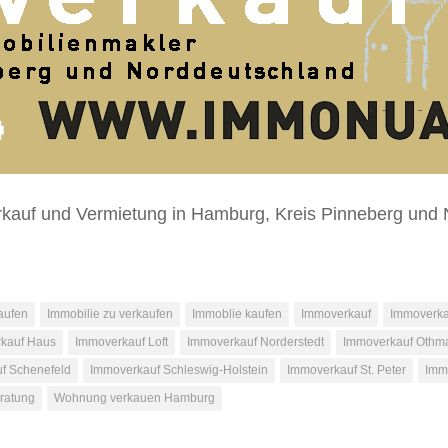
rkauf und Vermietung in Hamburg, Kreis Pinneberg und 
aufen
Immobilie zu verkaufen
Immoblie kaufen
Immoverkauf
Immoverka
kauf Haus
Immoverkauf Loft
Immoverkauf Norderstedt
Immoverkauf Othm
f Schenefeld
Immoverkauf Schleswig-Holstein
Immoverkauf St. Peter
Immo
ratung
Wohnung verkauen Hamburg