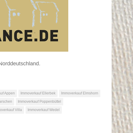
Norddeutschland.
uf Appen
Immoverkauf Ellerbek
Immoverkauf Elmshorn
arschen
Immoverkauf Poppenbüttel
verkauf Villa
Immoverkauf Wedel