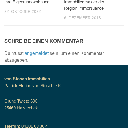
Ihre Eigentumswohnung
Immobilienmakler der
Region ImmoNuance
22. OKTOBER 2022
6. DEZEMBER 2013
SCHREIBE EINEN KOMMENTAR
Du musst
angemeldet
sein, um einen Kommentar
abzugeben.
von Stosch Immobilien
Patrick Florian von Stosch e.K.
Grüne Twiete 60C
25469 Halstenbek
Telefon:
04101 68 36 4