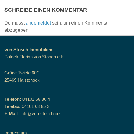
SCHREIBE EINEN KOMMENTAR
Du musst
angemeldet
sein, um einen Kommentar
abzugeben.
von Stosch Immobilien
Patrick Florian von Stosch e.K.
Grüne Twiete 60C
25469 Halstenbek
Telefon:
04101 68 36 4
Telefax:
04101 68 85 2
E-Mail:
info@von-stosch.de
Impressum