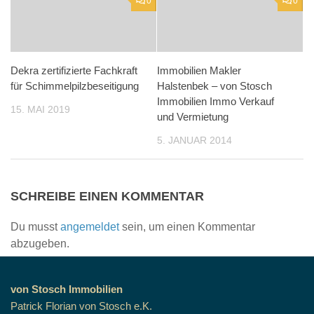
0
0
Dekra zertifizierte Fachkraft
Immobilien Makler
für Schimmelpilzbeseitigung
Halstenbek – von Stosch
Immobilien Immo Verkauf
15. MAI 2019
und Vermietung
5. JANUAR 2014
SCHREIBE EINEN KOMMENTAR
Du musst
angemeldet
sein, um einen Kommentar
abzugeben.
von Stosch Immobilien
Patrick Florian von Stosch e.K.