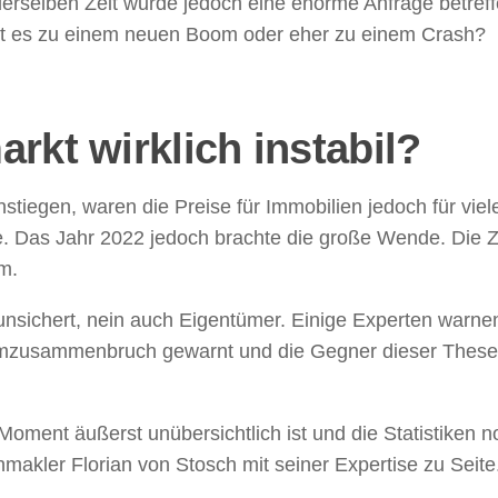
derselben Zeit wurde jedoch eine enorme Anfrage betreffe
t es zu einem neuen Boom oder eher zu einem Crash?
rkt wirklich instabil?
tiegen, waren die Preise für Immobilien jedoch für viel
te. Das Jahr 2022 jedoch brachte die große Wende. Die Z
m.
erunsichert, nein auch Eigentümer. Einige Experten warne
emzusammenbruch gewarnt und die Gegner dieser These 
oment äußerst unübersichtlich ist und die Statistiken noc
nmakler Florian von Stosch mit seiner Expertise zu Seite