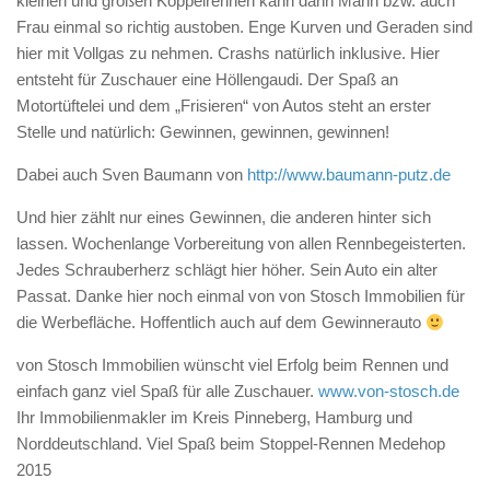
kleinen und großen Koppelrennen kann dann Mann bzw. auch
Frau einmal so richtig austoben. Enge Kurven und Geraden sind
hier mit Vollgas zu nehmen. Crashs natürlich inklusive. Hier
entsteht für Zuschauer eine Höllengaudi. Der Spaß an
Motortüftelei und dem „Frisieren“ von Autos steht an erster
Stelle und natürlich: Gewinnen, gewinnen, gewinnen!
Dabei auch Sven Baumann von
http://www.baumann-putz.de
Und hier zählt nur eines Gewinnen, die anderen hinter sich
lassen. Wochenlange Vorbereitung von allen Rennbegeisterten.
Jedes Schrauberherz schlägt hier höher. Sein Auto ein alter
Passat. Danke hier noch einmal von von Stosch Immobilien für
die Werbefläche. Hoffentlich auch auf dem Gewinnerauto
von Stosch Immobilien wünscht viel Erfolg beim Rennen und
einfach ganz viel Spaß für alle Zuschauer.
www.von-stosch.de
Ihr Immobilienmakler im Kreis Pinneberg, Hamburg und
Norddeutschland. Viel Spaß beim Stoppel-Rennen Medehop
2015