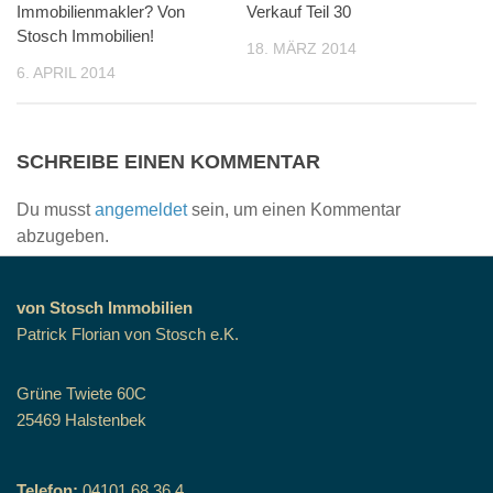
Immobilienmakler? Von
Verkauf Teil 30
Stosch Immobilien!
18. MÄRZ 2014
6. APRIL 2014
SCHREIBE EINEN KOMMENTAR
Du musst
angemeldet
sein, um einen Kommentar
abzugeben.
von Stosch Immobilien
Patrick Florian von Stosch e.K.
Grüne Twiete 60C
25469 Halstenbek
Telefon:
04101 68 36 4