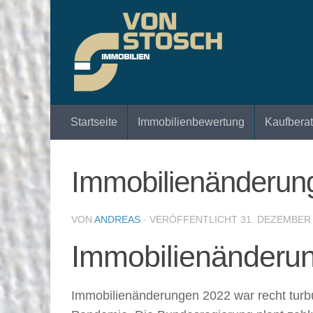
Zum Inhalt springen
Startseite
Immobilienbewertung
Kaufbera
Immobilienänderun
VON
ANDREAS
· VERÖFFENTLICHT
31. DEZEMBER
Immobilienänderu
Immobilienänderungen 2022 war recht turbu