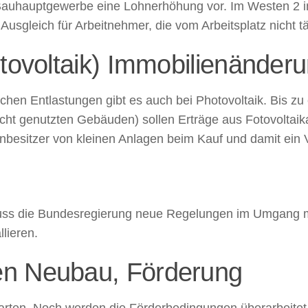
 im Bauhauptgewerbe eine Lohnerhöhung vor. Im Westen 2
usgleich für Arbeitnehmer, die vom Arbeitsplatz nicht 
otovoltaik) Immobilienänder
hen Entlastungen gibt es auch bei Photovoltaik. Bis zu 
genutzten Gebäuden) sollen Erträge aus Fotovoltaikanl
enbesitzer von kleinen Anlagen beim Kauf und damit ein 
muss die Bundesregierung neue Regelungen im Umgang m
lieren.
en Neubau, Förderung
warten. Noch werden die Förderbedingungen überarbeite