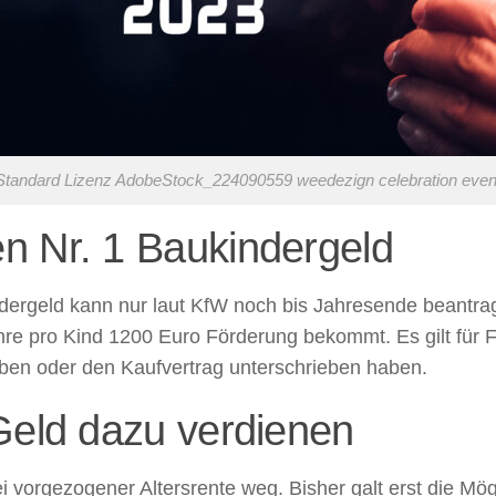
tandard Lizenz AdobeStock_224090559 weedezign celebration event 
n Nr. 1 Baukindergeld
ndergeld kann nur laut KfW noch bis Jahresende beantra
pro Kind 1200 Euro Förderung bekommt. Es gilt für Fami
n oder den Kaufvertrag unterschrieben haben.
Geld dazu verdienen
i vorgezogener Altersrente weg. Bisher galt erst die Mög