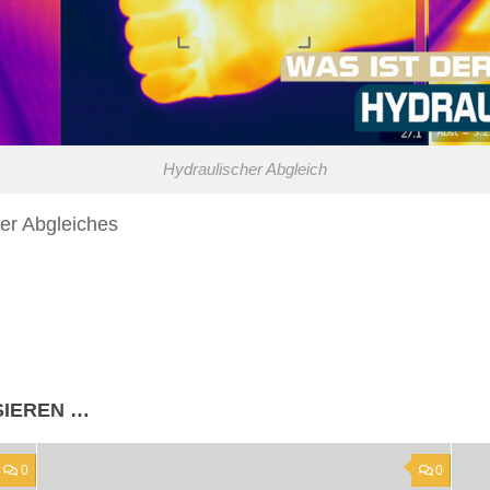
Hydraulischer Abgleich
her Abgleiches
SIEREN …
0
0