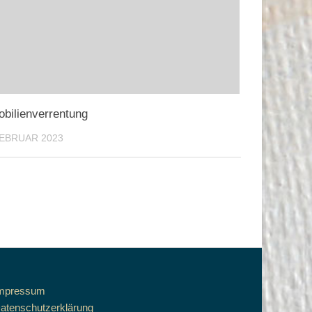
bilienverrentung
FEBRUAR 2023
mpressum
atenschutzerklärung