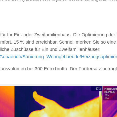
 für Ihr Ein- oder Zweifamilienhaus. Die Optimierung de
fort. 15 % sind erreichbar. Schnell merken Sie so ein
liche Zuschüsse für Ein und Zweifamilienhäuser:
te_Gebaeude/Sanierung_Wohngebaeude/Heizungsoptimier
itionsvolumen bei 300 Euro brutto. Der Fördersatz beträ