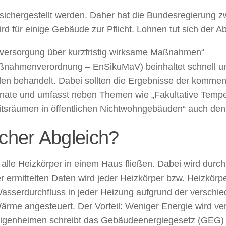
 sichergestellt werden. Daher hat die Bundesregierung
d für einige Gebäude zur Pflicht. Lohnen tut sich der Ab
eversorgung über kurzfristig wirksame Maßnahmen“
aßnahmenverordnung – EnSikuMaV) beinhaltet schnell
n behandelt. Dabei sollten die Ergebnisse der kommen
onate und umfasst neben Themen wie „Fakultative Tempe
eitsräumen in öffentlichen Nichtwohngebäuden“ auch den
scher Abgleich?
h alle Heizkörper in einem Haus fließen. Dabei wird du
 ermittelten Daten wird jeder Heizkörper bzw. Heizkör
r Wasserdurchfluss in jeder Heizung aufgrund der versch
ärme angesteuert. Der Vorteil: Weniger Energie wird ve
igenheimen schreibt das Gebäudeenergiegesetz (GEG) 