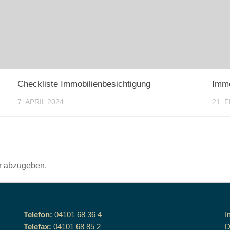
Checkliste Immobilienbesichtigung
Immo
7. APRIL 2024
21. 
r abzugeben.
Telefon:
04101 68 36 4
I
Telefax:
04101 68 85 2
D