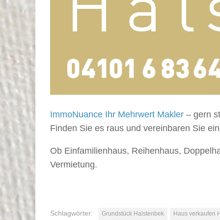
ImmoNuance Ihr Mehrwert Makler
– gern s
Finden Sie es raus und vereinbaren Sie ei
Ob Einfamilienhaus, Reihenhaus, Doppelha
Vermietung.
Schlagwörter:
Grundstück Halstenbek
Haus verkaufen 