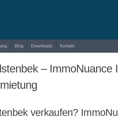
tung
Blog
Downloads
Kontakt
lstenbek – ImmoNuance I
rmietung
tenbek verkaufen? ImmoNu