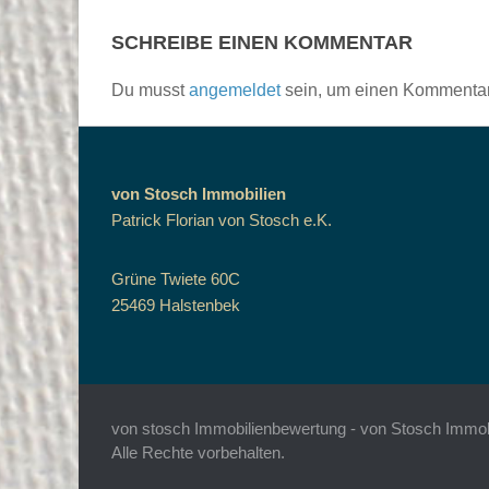
SCHREIBE EINEN KOMMENTAR
Du musst
angemeldet
sein, um einen Kommenta
von Stosch Immobilien
Patrick Florian von Stosch e.K.
Grüne Twiete 60C
25469 Halstenbek
von stosch Immobilienbewertung - von Stosch Immobil
Alle Rechte vorbehalten.