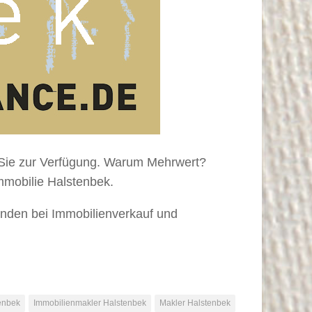
r Sie zur Verfügung. Warum Mehrwert?
mmobilie Halstenbek.
änden bei Immobilienverkauf und
enbek
Immobilienmakler Halstenbek
Makler Halstenbek