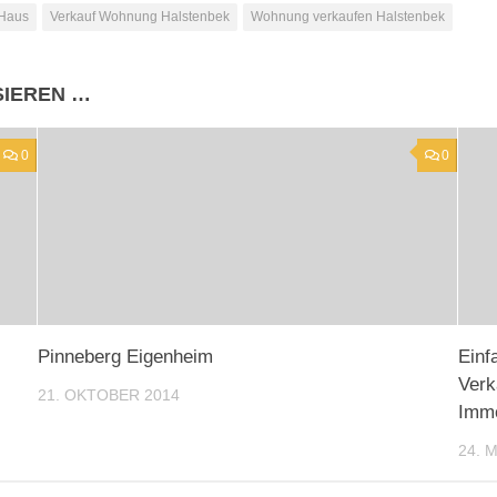
 Haus
Verkauf Wohnung Halstenbek
Wohnung verkaufen Halstenbek
SIEREN …
0
0
Pinneberg Eigenheim
Einf
Verk
21. OKTOBER 2014
Immo
24. 