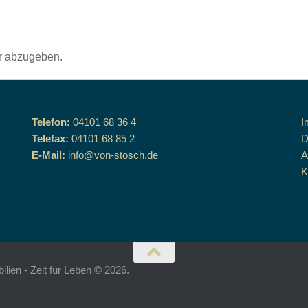
r abzugeben.
Telefon:
04101 68 36 4
I
Telefax:
04101 68 85 2
D
E-Mail:
info@von-stosch.de
K
ien - Zeit für Leben © 2026.