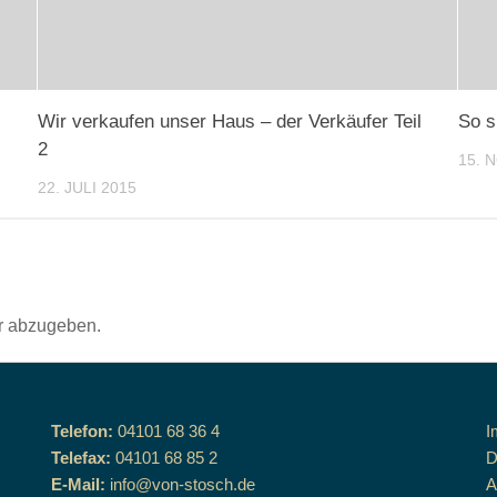
Wir verkaufen unser Haus – der Verkäufer Teil
So s
2
15. 
22. JULI 2015
r abzugeben.
Telefon:
04101 68 36 4
I
Telefax:
04101 68 85 2
D
E-Mail:
info@von-stosch.de