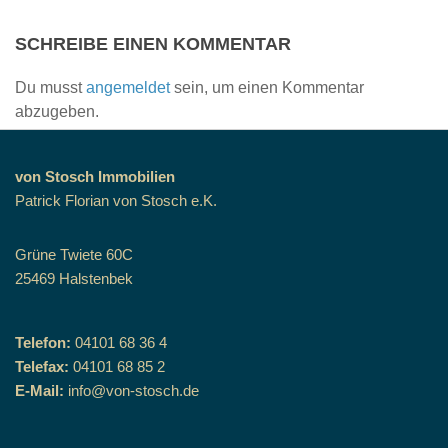
SCHREIBE EINEN KOMMENTAR
Du musst
angemeldet
sein, um einen Kommentar
abzugeben.
von Stosch Immobilien
Patrick Florian von Stosch e.K.
Grüne Twiete 60C
25469 Halstenbek
Telefon:
04101 68 36 4
Telefax:
04101 68 85 2
E-Mail:
info@von-stosch.de