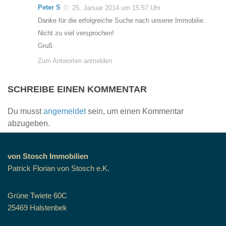
Peter S
25. Januar 2014 um 15:57 Uhr
Danke für die erfolgreiche Suche nach unserer Immobilie.
Nicht zu viel versprochen!
Gruß
Zum Antworten anmelden
SCHREIBE EINEN KOMMENTAR
Du musst
angemeldet
sein, um einen Kommentar
abzugeben.
von Stosch Immobilien
Patrick Florian von Stosch e.K.
Grüne Twiete 60C
25469 Halstenbek