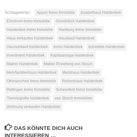
Schlagwörter:
Appen Immo Immobilie
Doppelhaus Halstenbek
Elmshorn Immo Immobilie
Grundstück Halstenbek
Halstenbek Immo Immobilie
Hamburg Immo Immobilie
Haus verkaufen Halstenbek
Hauskauf Halstenbek
Hausverkauf Halstenbek
Immo Halstenbek
Immobilie Halstenbek
Investment Halstenbek
Kapitalanlage Halstenbek
Makler Halstenbek
Makler Pinneberg von Stosch
Mehrfamilienhaus Halstenbek
Mietshaus Halstenbek
Othmarschen Immo Immobilie
Reihenhaus Halstenbek
Rellingen Immo Immobilie
Schenefeld Immo Immobilie
Thermografie Halstenbek
von Stosch Immobilien
Wohnung verkaufen Halstenbek
DAS KÖNNTE DICH AUCH
INTERESSIEREN …