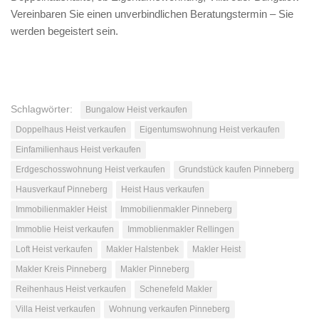
Vereinbaren Sie einen unverbindlichen Beratungstermin – Sie
werden begeistert sein.
Schlagwörter:
Bungalow Heist verkaufen
Doppelhaus Heist verkaufen
Eigentumswohnung Heist verkaufen
Einfamilienhaus Heist verkaufen
Erdgeschosswohnung Heist verkaufen
Grundstück kaufen Pinneberg
Hausverkauf Pinneberg
Heist Haus verkaufen
Immobilienmakler Heist
Immobilienmakler Pinneberg
Immoblie Heist verkaufen
Immoblienmakler Rellingen
Loft Heist verkaufen
Makler Halstenbek
Makler Heist
Makler Kreis Pinneberg
Makler Pinneberg
Reihenhaus Heist verkaufen
Schenefeld Makler
Villa Heist verkaufen
Wohnung verkaufen Pinneberg