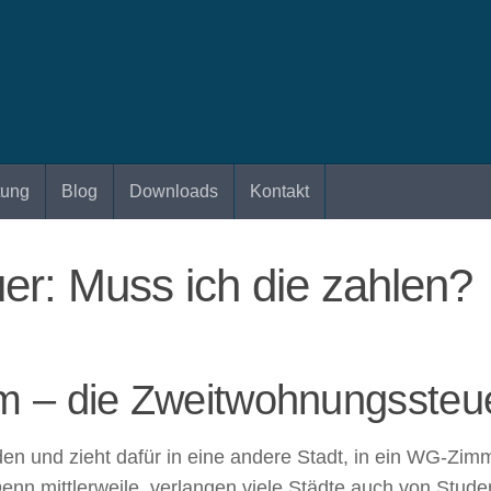
tung
Blog
Downloads
Kontakt
r: Muss ich die zahlen?
m – die Zweitwohnungssteu
en und zieht dafür in eine andere Stadt, in ein WG-Zim
 Denn mittlerweile, verlangen viele Städte auch von Stud