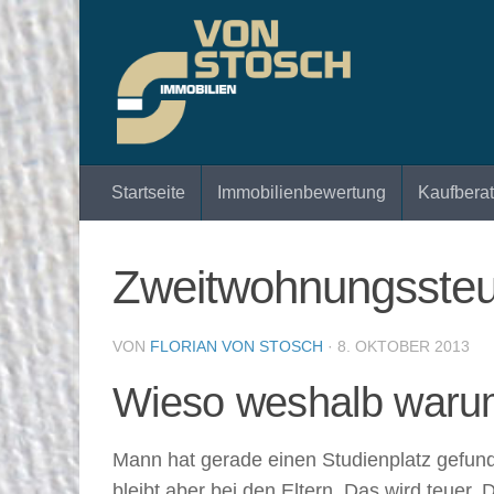
Zum Inhalt springen
Startseite
Immobilienbewertung
Kaufbera
Zweitwohnungssteue
VON
FLORIAN VON STOSCH
·
8. OKTOBER 2013
Wieso weshalb waru
Mann hat gerade einen Studienplatz gefund
bleibt aber bei den Eltern. Das wird teuer.