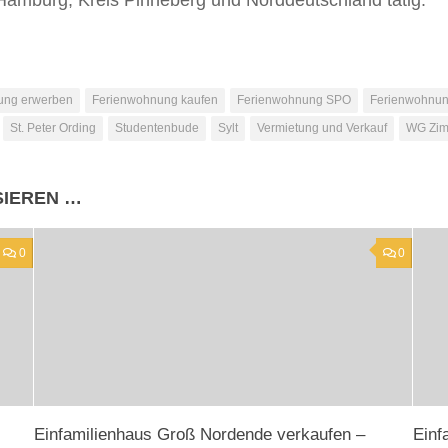
ung erwerben
Ferienwohnung kaufen
Ferienwohnung SPO
Ferienwohnung
St. Peter Ording
Studentenbude
Sylt
Vermietung und Verkauf
WG Zi
SIEREN …
0
0
Einfamilienhaus Groß Nordende verkaufen –
Einf