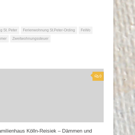
 St. Peter
Ferienwohnung St.Peter-Ording
FeWo
mmer
Zweitwohnungssteuer
0
amilienhaus Kölln-Reisiek – Dämmen und