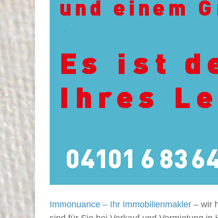
Immonuance – Ihr Immobilienmakler
– wir 
sind für Sie bei Verkauf und Vermietung in