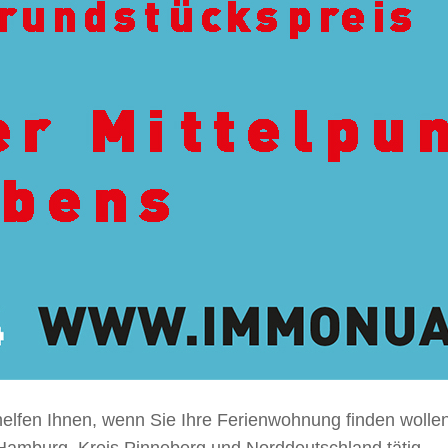
helfen Ihnen, wenn Sie Ihre Ferienwohnung finden wollen
 Hamburg, Kreis Pinneberg und Norddeutschland tätig.