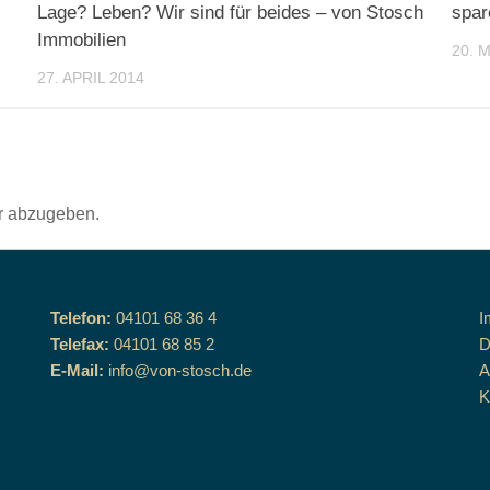
Lage? Leben? Wir sind für beides – von Stosch
spar
Immobilien
20. 
27. APRIL 2014
r abzugeben.
Telefon:
04101 68 36 4
I
Telefax:
04101 68 85 2
D
E-Mail:
info@von-stosch.de
K