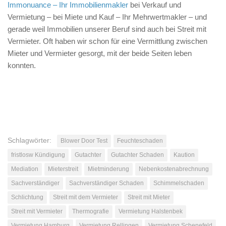
Immonuance – Ihr Immobilienmakler
bei Verkauf und
Vermietung – bei Miete und Kauf – Ihr Mehrwertmakler – und
gerade weil Immobilien unserer Beruf sind auch bei Streit mit
Vermieter. Oft haben wir schon für eine Vermittlung zwischen
Mieter und Vermieter gesorgt, mit der beide Seiten leben
konnten.
Schlagwörter:
Blower Door Test
Feuchteschaden
fristlosw Kündigung
Gutachter
Gutachter Schaden
Kaution
Mediation
Mieterstreit
Mietminderung
Nebenkostenabrechnung
Sachverständiger
Sachverständiger Schaden
Schimmelschaden
Schlichtung
Streit mit dem Vermieter
Streit mit Mieter
Streit mit Vermieter
Thermografie
Vermietung Halstenbek
Vermietung Hamburg
Vermietung Rellingen
Vermietung Schenefeld