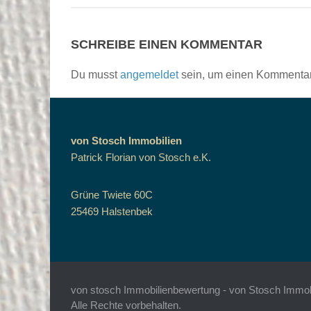
SCHREIBE EINEN KOMMENTAR
Du musst
angemeldet
sein, um einen Kommenta
von Stosch Immobilien
Patrick Florian von Stosch e.K.
Grüne Twiete 60C
25469 Halstenbek
von stosch Immobilienbewertung - von Stosch Immobil
Alle Rechte vorbehalten.