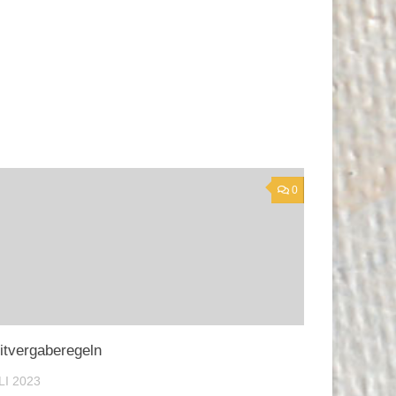
0
itvergaberegeln
LI 2023