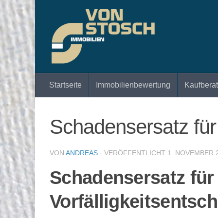
Zum Inhalt springen
Startseite
Immobilienbewertung
Kaufbera
Schadensersatz für
VON
ANDREAS
· VERÖFFENTLICHT
1. NOVEMBER 
Schadensersatz für 
Vorfälligkeitsentsc