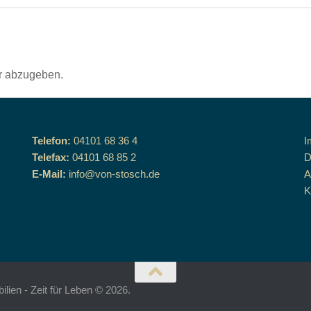
r abzugeben.
Telefon:
04101 68 36 4
I
Telefax:
04101 68 85 2
D
E-Mail:
info@von-stosch.de
K
ien - Zeit für Leben © 2026.