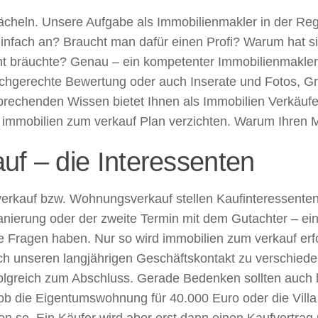
lächeln. Unsere Aufgabe als Immobilienmakler in der Reg
 einfach an? Braucht man dafür einen Profi? Warum hat 
cht bräuchte? Genau – ein kompetenter Immobilienmakler 
achgerechte Bewertung oder auch Inserate und Fotos, Gr
chenden Wissen bietet Ihnen als Immobilien Verkäufer e
im immobilien zum verkauf Plan verzichten. Warum Ihren
uf – die Interessenten
erkauf bzw. Wohnungsverkauf stellen Kaufinteressenten
nierung oder der zweite Termin mit dem Gutachter – ein 
ie Fragen haben. Nur so wird immobilien zum verkauf erfo
rch unseren langjährigen Geschäftskontakt zu verschiede
folgreich zum Abschluss. Gerade Bedenken sollten auch 
ob die Eigentumswohnung für 40.000 Euro oder die Villa 
 so. Ein Käufer wird aber erst dann einen Kaufvertrag u