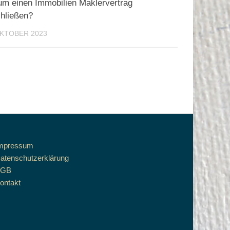
m einen Immobilien Maklervertrag
hließen?
OKTOBER 2023
mpressum
atenschutzerklärung
AGB
ontakt