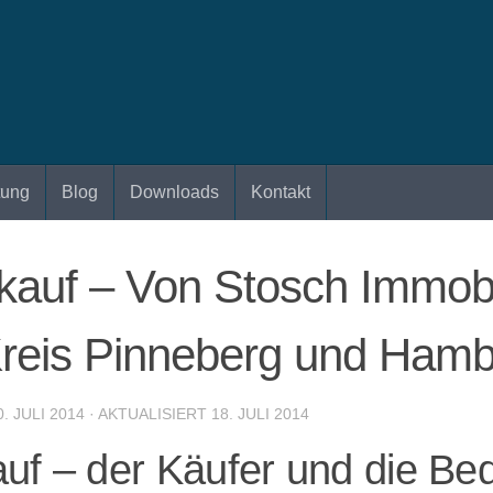
tung
Blog
Downloads
Kontakt
kauf – Von Stosch Immobil
Kreis Pinneberg und Ham
0. JULI 2014
· AKTUALISIERT
18. JULI 2014
auf – der Käufer und die B