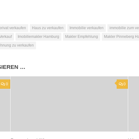
rivat verkaufen
Haus zu verkaufen
Immobilie verkaufen
immobilie zum ve
Verkauf
Imobiliemakler Hamburg
Makler Empfehlung
Makler Pinneberg H
hnung zu verkaufen
SIEREN …
0
0