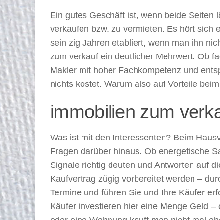
Ein gutes Geschäft ist, wenn beide Seiten 
verkaufen bzw. zu vermieten. Es hört sich
sein zig Jahren etabliert, wenn man ihn ni
zum verkauf ein deutlicher Mehrwert. Ob f
Makler mit hoher Fachkompetenz und entspre
nichts kostet. Warum also auf Vorteile be
immobilien zum verka
Was ist mit den Interessenten? Beim Hausv
Fragen darüber hinaus. Ob energetische Sa
Signale richtig deuten und Antworten auf d
Kaufvertrag zügig vorbereitet werden – du
Termine und führen Sie und Ihre Käufer er
Käufer investieren hier eine Menge Geld – 
oder eine Wohnung kauft man nicht mal eben