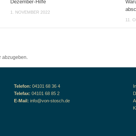
Dezember-Hilfe
Waru
absc
1. NOVEMBER 2022
11. 
r abzugeben.
Telefon:
04101 68 36 4
I
Telefax:
04101 68 85 2
D
E-Mail:
info@von-stosch.de
K