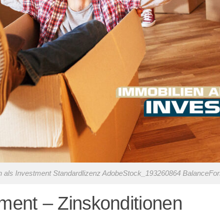
n als Investment Standardlizenz AdobeStock_193260864 BalanceFo
tment – Zinskonditionen