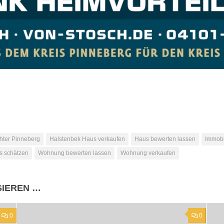
hter Pinneberg
Halstenbek Haus verkaufen
Haus bewerten lassen
Immobi
s schätzen
Wohnung bewerten lassen
Wohnung verkaufen
SIEREN …
0
0