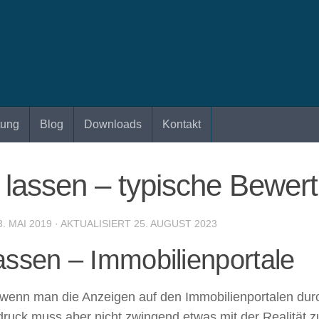
tung
Blog
Downloads
Kontakt
 lassen – typische Bewert
3. MAI 2019
· AKTUALISIERT
25. AUGUST 2023
assen – Immobilienportale
, wenn man die Anzeigen auf den Immobilienportalen du
ndruck muss aber nicht zwingend etwas mit der Realität 