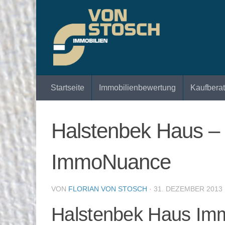
Zum Inhalt springen
Startseite
Immobilienbewertung
Kaufbera
Halstenbek Haus – v
ImmoNuance
VON
FLORIAN VON STOSCH
·
31. DEZEMBER 2013
Halstenbek Haus Imm