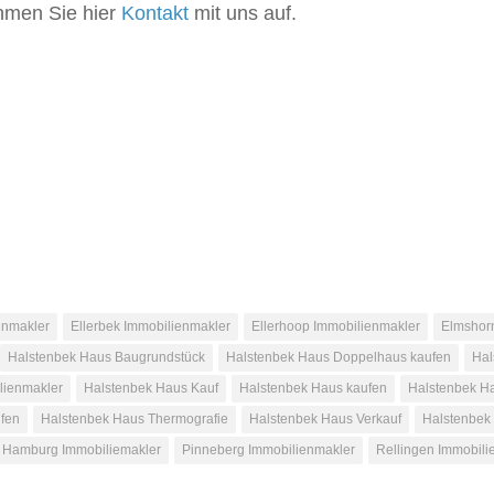
hmen Sie hier
Kontakt
mit uns auf.
enmakler
Ellerbek Immobilienmakler
Ellerhoop Immobilienmakler
Elmshor
Halstenbek Haus Baugrundstück
Halstenbek Haus Doppelhaus kaufen
Hal
lienmakler
Halstenbek Haus Kauf
Halstenbek Haus kaufen
Halstenbek H
fen
Halstenbek Haus Thermografie
Halstenbek Haus Verkauf
Halstenbek
Hamburg Immobiliemakler
Pinneberg Immobilienmakler
Rellingen Immobili