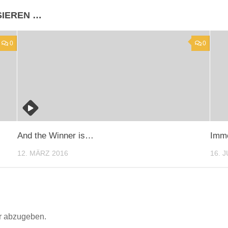
SIEREN …
0
0
And the Winner is…
Immo
12. MÄRZ 2016
16. 
r abzugeben.