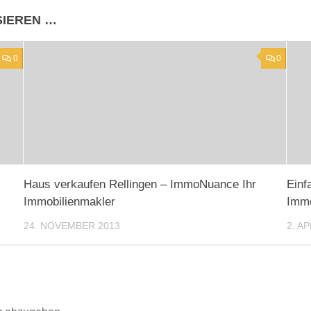
SIEREN …
0
0
Haus verkaufen Rellingen – ImmoNuance Ihr
Einf
Immobilienmakler
Immo
24. NOVEMBER 2013
2. AP