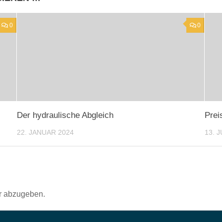
0
0
Der hydraulische Abgleich
Prei
22. JANUAR 2024
13. J
r abzugeben.