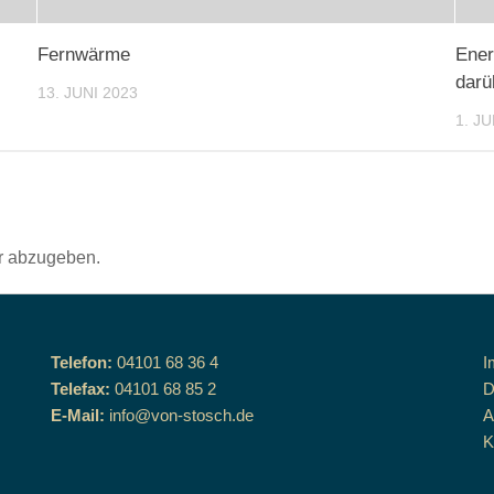
Fernwärme
Ener
darü
13. JUNI 2023
1. JU
r abzugeben.
Telefon:
04101 68 36 4
I
Telefax:
04101 68 85 2
D
E-Mail:
info@von-stosch.de
K