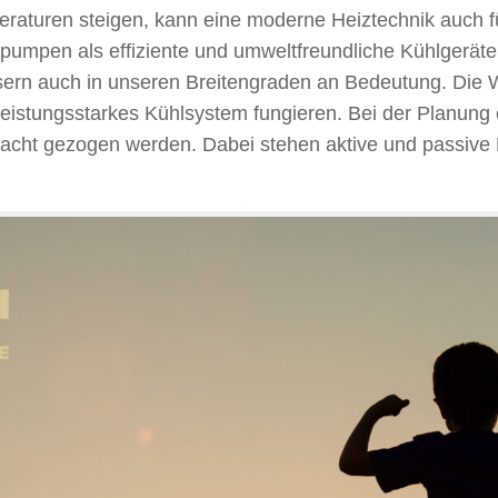
eraturen steigen, kann eine moderne Heiztechnik auch 
umpen als effiziente und umweltfreundliche Kühlgerät
rn auch in unseren Breitengraden an Bedeutung. Die Wä
 leistungsstarkes Kühlsystem fungieren. Bei der Planung
acht gezogen werden. Dabei stehen aktive und passive