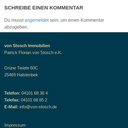
SCHREIBE EINEN KOMMENTAR
Du musst
angemeldet
sein, um einen Kommentar
abzugeben.
von Stosch Immobilien
Patrick Florian von Stosch e.K.
Grüne Twiete 60C
25469 Halstenbek
Telefon:
04101 68 36 4
Telefax:
04101 68 85 2
E-Mail:
info@von-stosch.de
Impressum