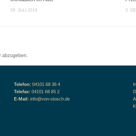
28. JULI 2019
3. D
r abzugeben.
Telefon:
04101 68 36 4
I
Telefax:
04101 68 85 2
D
E-Mail:
info@von-stosch.de
K