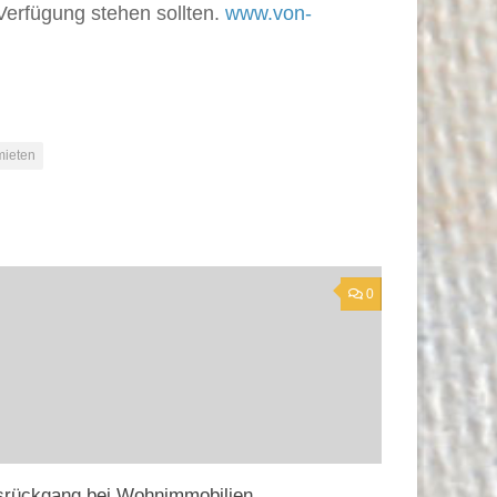
Verfügung stehen sollten.
www.von-
ieten
0
srückgang bei Wohnimmobilien