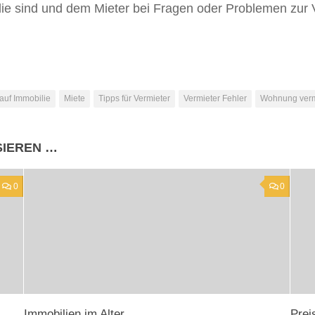
ilie sind und dem Mieter bei Fragen oder Problemen zur 
auf Immobilie
Miete
Tipps für Vermieter
Vermieter Fehler
Wohnung verm
SIEREN …
0
0
Immobilien im Alter
Prei