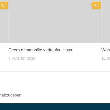
0
0
Geerbte Immobilie verkaufen Haus
Woh
4. AUGUST 2023
11. 
r abzugeben.