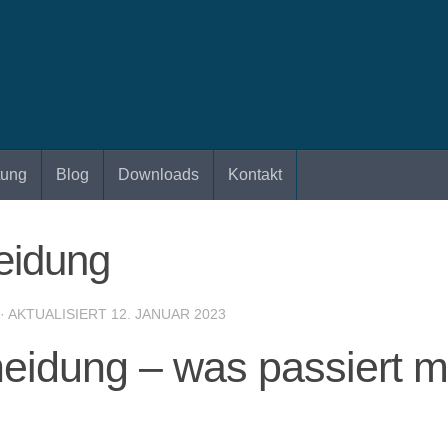
tung
Blog
Downloads
Kontakt
eidung
· AKTUALISIERT
12. JANUAR 2023
eidung – was passiert mi