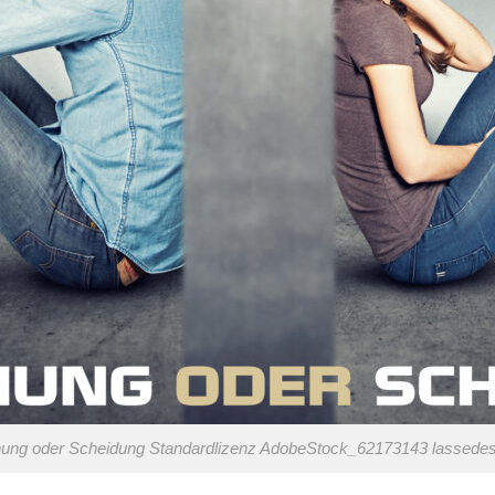
ung oder Scheidung Standardlizenz AdobeStock_62173143 lassede