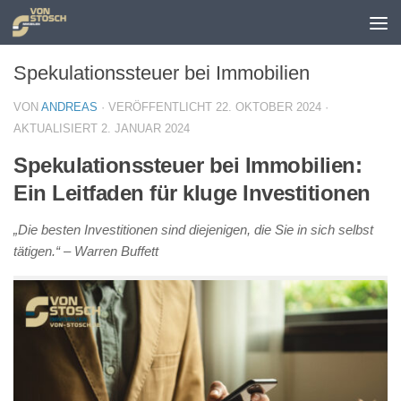
Zum Inhalt springen
Spekulationssteuer bei Immobilien
VON
ANDREAS
· VERÖFFENTLICHT
22. OKTOBER 2024
·
AKTUALISIERT
2. JANUAR 2024
Spekulationssteuer bei Immobilien:
Ein Leitfaden für kluge Investitionen
„Die besten Investitionen sind diejenigen, die Sie in sich selbst
tätigen.“ – Warren Buffett