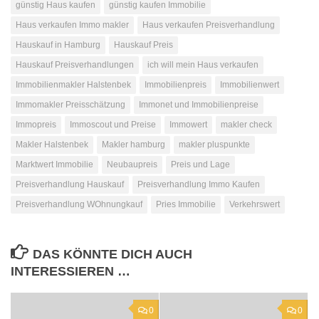
günstig Haus kaufen
günstig kaufen Immobilie
Haus verkaufen Immo makler
Haus verkaufen Preisverhandlung
Hauskauf in Hamburg
Hauskauf Preis
Hauskauf Preisverhandlungen
ich will mein Haus verkaufen
Immobilienmakler Halstenbek
Immobilienpreis
Immobilienwert
Immomakler Preisschätzung
Immonet und Immobilienpreise
Immopreis
Immoscout und Preise
Immowert
makler check
Makler Halstenbek
Makler hamburg
makler pluspunkte
Marktwert Immobilie
Neubaupreis
Preis und Lage
Preisverhandlung Hauskauf
Preisverhandlung Immo Kaufen
Preisverhandlung WOhnungkauf
Pries Immobilie
Verkehrswert
DAS KÖNNTE DICH AUCH
INTERESSIEREN …
0
0